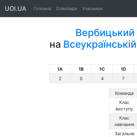
UOI.UA
Головна
Олімпіади
Учасники
Вербицький 
на
Всеукраїнській
1A
1B
1C
1D
2
0
4
7
Команда
Клас
виступу
Клас
навчання
Загальне