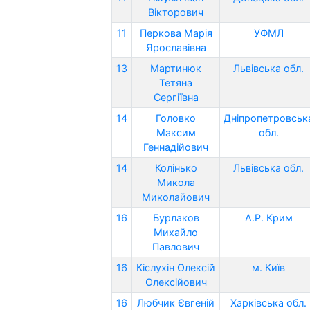
Вікторович
11
Перкова Марія
УФМЛ
Ярославівна
13
Мартинюк
Львівська обл.
Тетяна
Сергіївна
14
Головко
Дніпропетровськ
Максим
обл.
Геннадійович
14
Колінько
Львівська обл.
Микола
Миколайович
16
Бурлаков
А.Р. Крим
Михайло
Павлович
16
Кіслухін Олексій
м. Київ
Олексійович
16
Любчик Євгеній
Харківська обл.