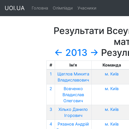
UOI.UA
Головна
Олімпіади
Учасники
Результати Всеу
ма
←
2013
→
Резуль
#
Ім'я
Команда
1
Щеглов Микита
м. Київ
Владиславович
2
Вовченко
м. Київ
Владислав
Олегович
3
Хілько Данило
м. Київ
Ігорович
4
Рязанов Андрій
м. Київ