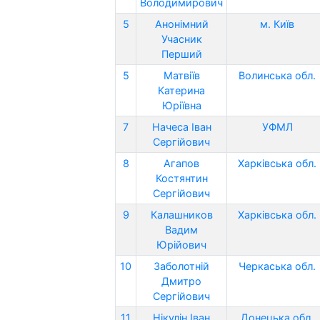
Володимирович
5
Анонімний
м. Київ
Учасник
Перший
5
Матвіїв
Волинська обл.
Катерина
Юріївна
7
Начеса Іван
УФМЛ
Сергійович
8
Агапов
Харківська обл.
Костянтин
Сергійович
9
Калашников
Харківська обл.
Вадим
Юрійович
10
Заболотній
Черкаська обл.
Дмитро
Сергійович
11
Нікулін Іван
Донецька обл.