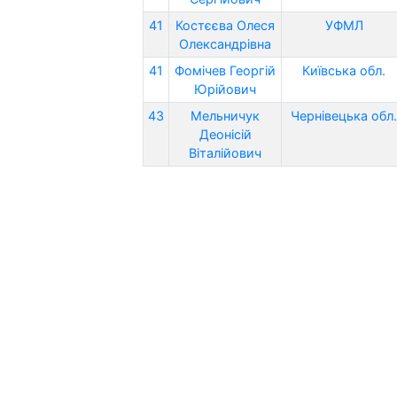
41
Костєєва Олеся
УФМЛ
Олександрівна
41
Фомічев Георгій
Київська обл.
Юрійович
43
Мельничук
Чернівецька обл.
Деонісій
Віталійович