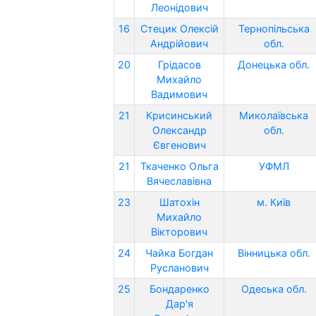
Леонідович
16
Стецик Олексій
Тернопільська
Андрійович
обл.
20
Грідасов
Донецька обл.
Михайло
Вадимович
21
Крисинський
Миколаївська
Олександр
обл.
Євгенович
21
Ткаченко Ольга
УФМЛ
Вячеславівна
23
Шатохін
м. Київ
Михайло
Вікторович
24
Чайка Богдан
Вінницька обл.
Русланович
25
Бондаренко
Одеська обл.
Дар'я