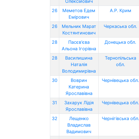
Олексійович
26
Меметов Едем
А.Р. Крим
Емірович
26
Мельник Марат
Черкаська обл.
Костянтинович
28
Пасєв'єва
Донецька обл.
Альона Ігорівна
28
Василишина
Тернопільська
Наталія
обл.
Володимирівна
30
Воврин
Чернівецька обл.
Катерина
Ярославівна
31
Захарук Лідія
Чернівецька обл.
Ярославівна
32
Лещенко
Чернігівська обл
Владислав
Вадимович