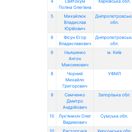
4
Святокум
Харківська обл.
Поліна Олегівна
5
Михайлюк
Дніпропетровськ
Владислав
обл.
Юрійович
6
Фісун Єгор
Дніпропетровськ
Владиславович
обл.
6
Ільяшенко
м. Київ
Антон
Максимович
8
Чорний
УФМЛ
Михайло
Григорович
9
Самченко
Запорізька обл.
Дмитро
Андрійович
10
Лук'янихін Олег
Сумська обл.
Вадимович
10
Расторгуєв
Херсонська обл.