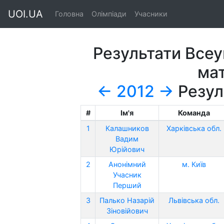
UOI.UA
Головна
Олімпіади
Учасники
Результати Всеу
ма
←
2012
→
Резул
#
Ім'я
Команда
1
Калашников
Харківська обл.
Вадим
Юрійович
2
Анонімний
м. Київ
Учасник
Перший
3
Палько Назарій
Львівська обл.
Зіновійович