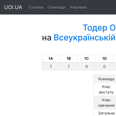
UOI.UA
Головна
Олімпіади
Учасники
Тодер О
на
Всеукраїнській
1A
1B
1C
1D
7
7
0
0
Команда
Клас
виступу
Клас
навчання
Загальне