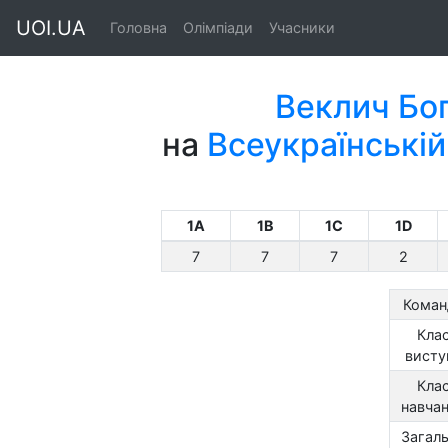
UOI.UA
Головна
Олімпіади
Учасники
Веклич Бо
на
Всеукраїнській
1A
1B
1C
1D
7
7
7
2
Коман
Кла
висту
Кла
навча
Загал