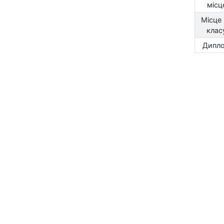
місц
Місце
клас
Дипл