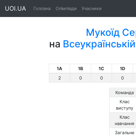
UOI.UA
Головна
Олімпіади
Учасники
Мукоїд Се
на
Всеукраїнській
1A
1B
1C
1D
2
0
0
0
Команда
Клас
виступу
Клас
навчання
Загальне