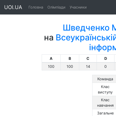
UOI.UA
Головна
Олімпіади
Учасники
Шведченко 
на
Всеукраїнській
інфор
A
B
C
D
100
100
14
0
Команда
Клас
виступу
Клас
навчання
Загальне