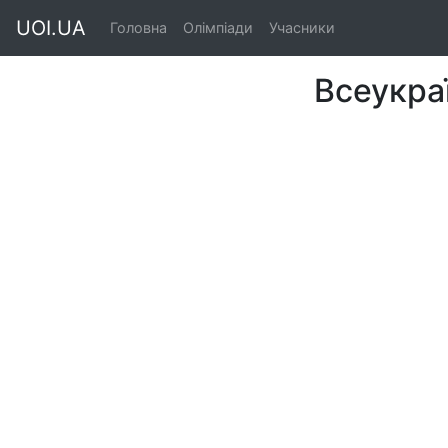
UOI.UA
Головна
Олімпіади
Учасники
Всеукраї