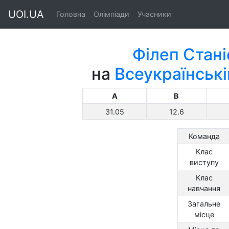
UOI.UA
Головна
Олімпіади
Учасники
Філеп Стан
на
Всеукраїнській
A
B
31.05
12.6
Команда
Клас
виступу
Клас
навчання
Загальне
місце