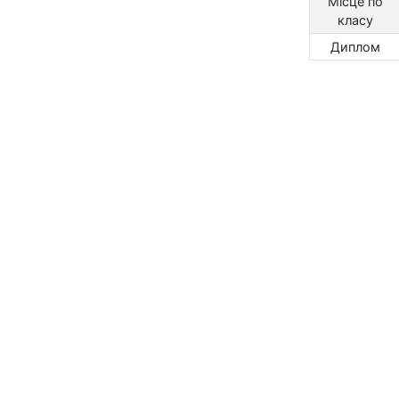
Місце по
класу
Диплом