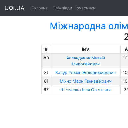
UOI.UA
Головна
Олімпіади
Учасники
Міжнародна олім
#
Ім'я
A
80
Асландуков Матвій
10
Миколайович
81
Качур Роман Володимирович
10
81
Міхно Марк Геннадійович
10
97
Шевченко Ілля Олегович
3