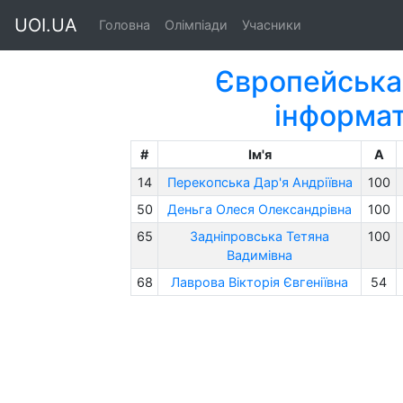
UOI.UA
Головна
Олімпіади
Учасники
Європейська 
інформа
#
Ім'я
A
14
Перекопська Дар'я Андріївна
100
50
Деньга Олеся Олександрівна
100
65
Задніпровська Тетяна
100
Вадимівна
68
Лаврова Вікторія Євгеніївна
54